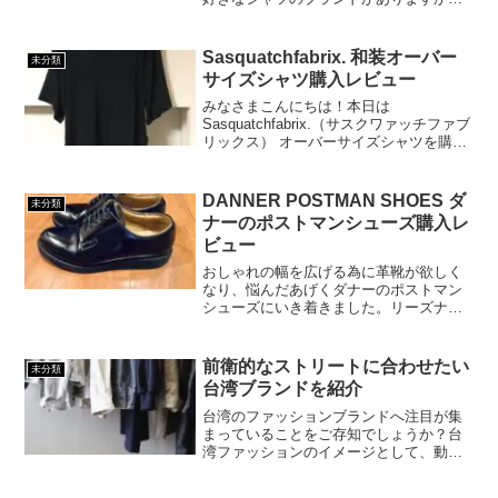
ありふれたアイテムのシャツですが、実
はブランドによって素材やデザインの特
徴がかなり異なるんです。オールシーズ
Sasquatchfabrix. 和装オーバー
未分類
ン使えるシャツは、何着持...
サイズシャツ購入レビュー
みなさまこんにちは！本日は
Sasquatchfabrix.（サスクワァッチファブ
リックス） オーバーサイズシャツを購入
したのでレビューしていきたいと思いま
す。ジャパンストリートの印象が強い
Sasquatchfabrix. は、自分の中のお気...
DANNER POSTMAN SHOES ダ
未分類
ナーのポストマンシューズ購入レ
ビュー
おしゃれの幅を広げる為に革靴が欲しく
なり、悩んだあげくダナーのポストマン
シューズにいき着きました。リーズナブ
ルで歩きやすく、そしてかっこいいポス
トマンシューズをご紹介します。
前衛的なストリートに合わせたい
未分類
台湾ブランドを紹介
台湾のファッションブランドへ注目が集
まっていることをご存知でしょうか？台
湾ファッションのイメージとして、動き
やすくてカジュアルな服装をイメージす
る方もいらっしゃると思いますが、実は