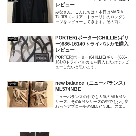
ス...
レビュー
みなさん。こんにちは！本日はMARIA
TURRI（マリア・トゥーリ）のロングシ
ャツをレビューしてきます。その前にあ
まり聞き馴染みのないブランド名と思い
ますので、MARIA TURRIのブランドにつ
いて簡単にご説明させていただきます。
PORTER(ポーター)GHILLIE(ギリ
未分類
きっと...
ー)886-16140トライバルカモ購入
レビュー
PORTER(ポーター)GHILLIE(ギリー)886-
16140トライバルカモを購入したのでレビ
ューしたいと思います。
new balance（ニューバランス）
未分類
ML574NBE
ニューバランスの中でも人気のML574シ
リーズ。その574シリーズの中でも少し変
わったアプローチのML574NBE。スエー
ドアッパーが印象的で絶妙なバランスを
醸し出すスニーカー。そこで今回は
ML574NBEについてのレビューをしてい
きたいと...