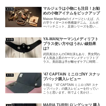
マルジェラは小物にも注目！お勧
未分類
めの小物アイテムをピックアップ
Maison Margielaのイメージといえば、八
の字ライダースや再構築デニム、エルボ
ーパッチニット、足袋シリーズを思い浮
かべる人が多いのではないでしょうか。
確かにマルジェラのアイコン的存在は上
記したアイテムたちが担っていると思い
YA-MAN(ヤーマン)メディリフト
未分類
ます。し...
プラス使い方やほうれい線効果
は?
武田真治さんのCM出演もあり、男女問わ
ず人気急上昇のヤーマンメディリフトプ
ラス。美顔器は手が離せずケアに時間を
取られがちですが、これなら両手が離せ
て「ながら美容」でケアすることができ
ます。今回はヤーマンの人気商品をピッ
’47 CAPTAIN ミニロゴNY スナッ
未分類
クアップします。
プバック購入レビュー
今回は「’47 CAPTAIN ミニロゴNY スナ
ップバック」の購入レビューを行ってい
こうと思います。街でよく見かけ
る'47Brandのカジュアルキャップ。NEW
ERAと間違えられることもありますが、
また違った良さを持ち合わせています。
MARIA TURRI ロングシャツ 購入
未分類